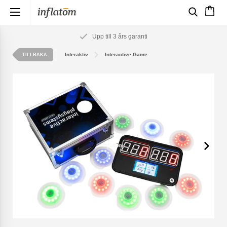
×
Upp till 3 års garanti
Interaktiv
Interactive Game
TILLBAKA