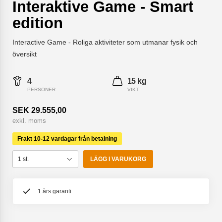
Interaktive Game - Smart
edition
Interactive Game - Roliga aktiviteter som utmanar fysik och
översikt
4
15 kg
PERSONER
VIKT
SEK 29.555,00
exkl. moms
Frakt 10-12 vardagar från betalning
LÄGG I VARUKORG
1 års garanti