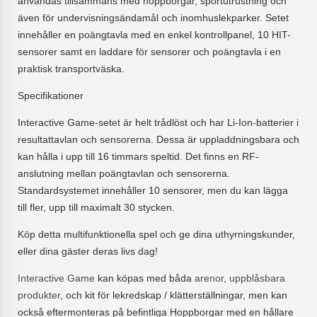
användas tillsammans med hoppborgar, sportutrustning och
även för undervisningsändamål och inomhuslekparker. Setet
innehåller en poängtavla med en enkel kontrollpanel, 10 HIT-
sensorer samt en laddare för sensorer och poängtavla i en
praktisk transportväska.
Specifikationer
Interactive Game-setet är helt trådlöst och har Li-Ion-batterier i
resultattavlan och sensorerna. Dessa är uppladdningsbara och
kan hålla i upp till 16 timmars speltid. Det finns en RF-
anslutning mellan poängtavlan och sensorerna.
Standardsystemet innehåller 10 sensorer, men du kan lägga
till fler, upp till maximalt 30 stycken.
Köp detta multifunktionella spel och ge dina uthyrningskunder,
eller dina gäster deras livs dag!
Interactive Game
kan köpas med båda
arenor
,
uppblåsbara
produkter
, och kit för lekredskap / klätterställningar, men kan
också eftermonteras på befintliga Hoppborgar med en hållare