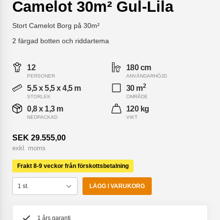
Camelot 30m² Gul-Lila
Stort Camelot Borg på 30m²
2 färgad botten och riddartema
12
180 cm
PERSONER
ANVÄNDARHÖJD
2
5,5 x 5,5 x 4,5 m
30 m
STORLEK
OMRÅDE
0,8 x 1,3 m
120 kg
NEDPACKAD
VIKT
SEK 29.555,00
exkl. moms
Frakt 8-9 veckor från förskottsbetalning
LÄGG I VARUKORG
1 års garanti